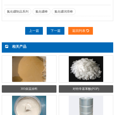
氮化硼制品系列
氮化硼棒
氮化硼润滑棒
上一篇
下一篇
返回列表
相关产品
395保温涂料
对特辛基苯酚(POP)