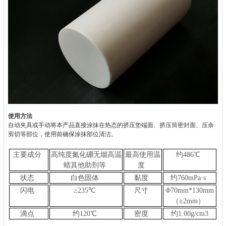
使用方法
自动夹具或手动将本产品直接涂抹在热态的挤压垫端面、挤压筒密封面、压余
剪切等部位，使用前确保涂抹部位清洁。
主要成分
高纯度氮化硼无烟高温
最高使用温
约486℃
蜡其他助剂等
度
状态
白色固体
黏度
约760mPa·s
闪电
≥235℃
尺寸
Φ
70mm*130mm
（±2mm）
滴点
约120℃
密度
约1.00g/cm3