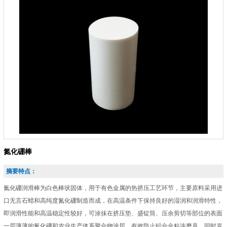
氮化硼棒
摘要特点：
氮化硼润滑棒为白色棒状固体，用于有色金属的热挤压工艺环节，主要原料采用进
口无言石蜡和高纯度氮化硼制造而成，在高温条件下保持良好的湿润和润滑特性，
即润滑性能和高温稳定性较好，可涂抹在挤压垫、盛锭筒、压余剪切等部位的表面
一层薄薄的氮化硼和农业生产体系聚合物涂层，有效防止铝合金粘连磨具，同时克