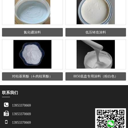
氮化硼涂料
低压铸造涂料
对枯基苯酚（4-肉桂苯酚）
8850底盘专用涂料（粉白色）
联系我们
13953370669
13953370669
13953370669