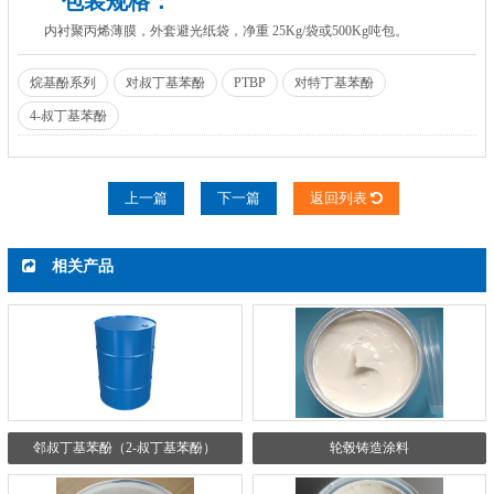
包装规格：
内衬聚丙烯薄膜，外套避光纸袋，净重 25Kg/袋或500Kg吨包。
烷基酚系列
对叔丁基苯酚
PTBP
对特丁基苯酚
4-叔丁基苯酚
上一篇
下一篇
返回列表
相关产品
邻叔丁基苯酚（2-叔丁基苯酚）
轮毂铸造涂料