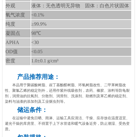
外观
液体：无色透明无异物 固体：白色片状固体
氧气浓度
<0.1%
纯度
≥99.9%
凝固点
98℃
APHA
<30
OD值
<0.05
密度
1.0±0.1 g/cm³
产品推荐用途：
本品用于聚碳酸树脂、叔丁基酚醛树脂、环氧树脂改性、二甲苯树脂改
性、聚氯乙烯的稳定剂外，还用作紫外线吸收剂，农药、橡胶、涂料等防龟裂
剂，润滑油的抗氧剂、分散剂、润滑剂、洗涤剂、助燃剂及苯乙烯的稳定剂、
染料与油漆的添加剂及工业驱虫剂等。
储运条件：
在运输中避免日晒、雨淋、运输工具应清洁、干燥、应存放在温度适宜、
避光干燥的库房里、不得置于上下水管道和暖气设备近旁，防止潮湿、受热变
质。