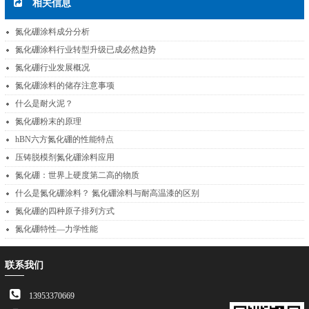
相关信息
氮化硼涂料成分分析
氮化硼涂料行业转型升级已成必然趋势
氮化硼行业发展概况
氮化硼涂料的储存注意事项
什么是耐火泥？
氮化硼粉末的原理
hBN六方氮化硼的性能特点
压铸脱模剂氮化硼涂料应用
氮化硼：世界上硬度第二高的物质
什么是氮化硼涂料？ 氮化硼涂料与耐高温漆的区别
氮化硼的四种原子排列方式
氮化硼特性—力学性能
联系我们
13953370669