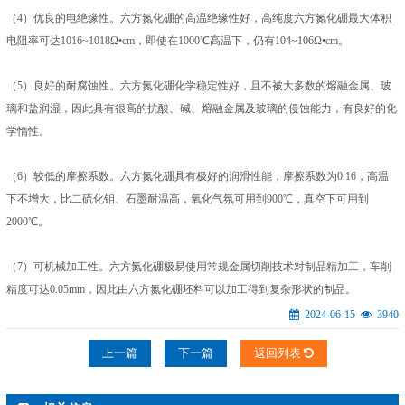
（4）优良的电绝缘性。六方氮化硼的高温绝缘性好，高纯度六方氮化硼最大体积
电阻率可达1016~1018Ω•cm，即使在1000℃高温下，仍有104~106Ω•cm。
（5）良好的耐腐蚀性。六方氮化硼化学稳定性好，且不被大多数的熔融金属、玻
璃和盐润湿，因此具有很高的抗酸、碱、熔融金属及玻璃的侵蚀能力，有良好的化
学惰性。
（6）较低的摩擦系数。六方氮化硼具有极好的润滑性能，摩擦系数为0.16，高温
下不增大，比二硫化钼、石墨耐温高，氧化气氛可用到900℃，真空下可用到
2000℃。
（7）可机械加工性。六方氮化硼极易使用常规金属切削技术对制品精加工，车削
精度可达0.05mm，因此由六方氮化硼坯料可以加工得到复杂形状的制品。
2024-06-15
3940
上一篇
下一篇
返回列表