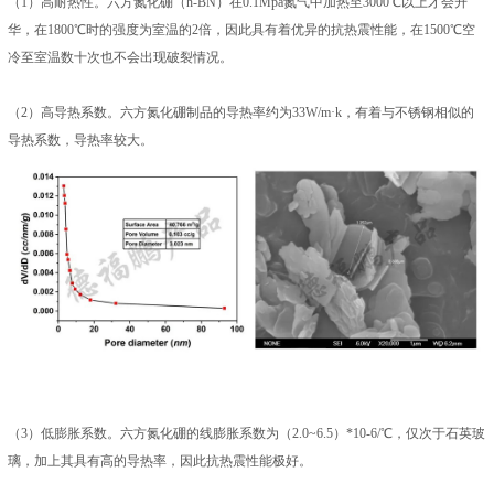
（1）高耐热性。六方氮化硼（h-BN）在0.1Mpa氮气中加热至3000℃以上才会升
华，在1800℃时的强度为室温的2倍，因此具有着优异的抗热震性能，在1500℃空
冷至室温数十次也不会出现破裂情况。
（2）高导热系数。六方氮化硼制品的导热率约为33W/m·k，有着与不锈钢相似的
导热系数，导热率较大。
（3）低膨胀系数。六方氮化硼的线膨胀系数为（2.0~6.5）*10-6/℃，仅次于石英玻
璃，加上其具有高的导热率，因此抗热震性能极好。