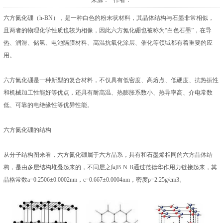
来源： 作者：
六方氮化硼（h-BN），是一种白色的粉末状材料，其晶体结构与石墨非常相似，
且两者的物理化学性质也较为相像，因此六方氮化硼也被称为“白色石墨”，在导
热、润滑、储氢、电池隔膜材料、高温抗氧化涂层、催化等领域都有着重要的应
用。
六方氮化硼是一种新型的复合材料，不仅具有低密度、高熔点、低硬度、抗热振性
和机械加工性能好等优点，还具有耐高温、热膨胀系数小、热导率高、介电常数
低、可靠的电绝缘性等优异性能。
六方氮化硼的结构
从分子结构图来看，六方氮化硼属于六方晶系，具有和石墨烯相同的六方晶体结
构，是由多层结构堆叠起来的，不同层之间B-N-B通过范德华作用力链接起来，其
晶格常数a=0.2506±0.0002nm，c=0.667±0.0004nm，密度ρ=2.25g/cm3。