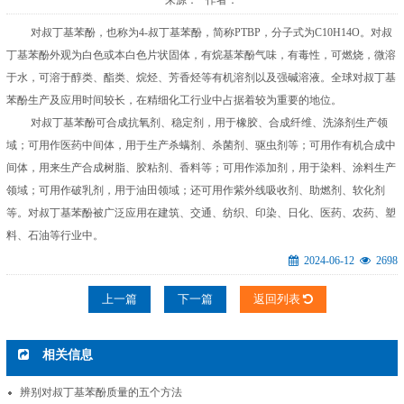
来源： 作者：
对叔丁基苯酚，也称为4-叔丁基苯酚，简称PTBP，分子式为C10H14O。对叔
丁基苯酚外观为白色或本白色片状固体，有烷基苯酚气味，有毒性，可燃烧，微溶
于水，可溶于醇类、酯类、烷烃、芳香烃等有机溶剂以及强碱溶液。全球对叔丁基
苯酚生产及应用时间较长，在精细化工行业中占据着较为重要的地位。
对叔丁基苯酚可合成抗氧剂、稳定剂，用于橡胶、合成纤维、洗涤剂生产领
域；可用作医药中间体，用于生产杀螨剂、杀菌剂、驱虫剂等；可用作有机合成中
间体，用来生产合成树脂、胶粘剂、香料等；可用作添加剂，用于染料、涂料生产
领域；可用作破乳剂，用于油田领域；还可用作紫外线吸收剂、助燃剂、软化剂
等。对叔丁基苯酚被广泛应用在建筑、交通、纺织、印染、日化、医药、农药、塑
料、石油等行业中。
2024-06-12
2698
上一篇
下一篇
返回列表
相关信息
辨别对叔丁基苯酚质量的五个方法